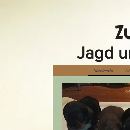
Z
Jagd u
Startseite
Üb