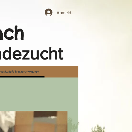
Anmelden
nch
ndezucht
ontakt/Impressum