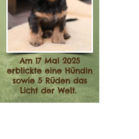
Am 17 Mai 2025
erblickte eine Hündin
sowie 5 Rüden das
Licht der Welt.
Verpaarung von
Pepsi
zur Behlitzer Ranch mit
Zwergteckel Quirin von